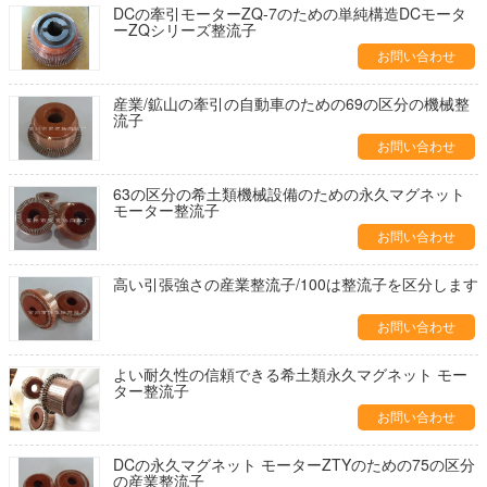
DCの牽引モーターZQ-7のための単純構造DCモータ
ーZQシリーズ整流子
お問い合わせ
産業/鉱山の牽引の自動車のための69の区分の機械整
流子
お問い合わせ
63の区分の希土類機械設備のための永久マグネット
モーター整流子
お問い合わせ
高い引張強さの産業整流子/100は整流子を区分します
お問い合わせ
よい耐久性の信頼できる希土類永久マグネット モー
ター整流子
お問い合わせ
DCの永久マグネット モーターZTYのための75の区分
の産業整流子