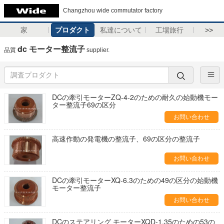
Changzhou wide commutator factory
家
プロダクト
私達について
工場旅行
>>
dc モーター整流子
品質
supplier.
DCの牽引モーターZQ-4-2のための耐久の始動機モー
ター整流子69の区分
お問い合わせ
高速作動の発電機の整流子、69の区分の整流子
お問い合わせ
DCの牽引モーターXQ-6.3のための49の区分の始動機
モーター整流子
お問い合わせ
DCのステアリング モーターXQD-1.35のための53の