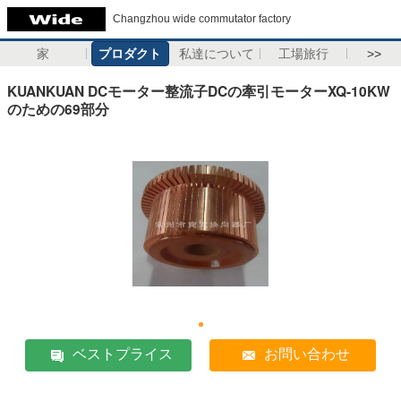
Changzhou wide commutator factory
家
プロダクト
私達について
工場旅行
>>
KUANKUAN DCモーター整流子DCの牽引モーターXQ-10KW
のための69部分
ベストプライス
お問い合わせ