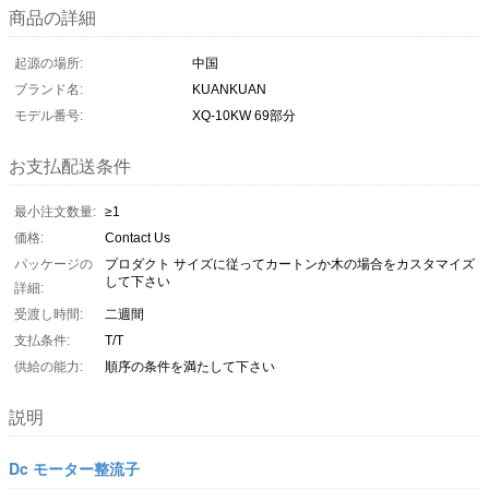
商品の詳細
起源の場所:
中国
ブランド名:
KUANKUAN
モデル番号:
XQ-10KW 69部分
お支払配送条件
最小注文数量:
≥1
価格:
Contact Us
パッケージの
プロダクト サイズに従ってカートンか木の場合をカスタマイズ
して下さい
詳細:
受渡し時間:
二週間
支払条件:
T/T
供給の能力:
順序の条件を満たして下さい
説明
Dc モーター整流子