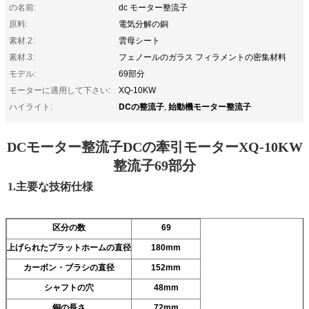
の名前:
dc モーター整流子
原料:
電気分解の銅
素材.2:
雲母シート
素材.3:
フェノールのガラス フィラメントの密集材料
モデル:
69部分
モーターに適用して下さい:
XQ-10KW
DCの整流子
始動機モーター整流子
ハイライト:
,
DCモーター整流子DCの牽引モーターXQ-10KW
整流子69部分
1.主要な技術仕様
区分の数
69
上げられたプラットホームの直径
180mm
カーボン・ブラシの直径
152mm
シャフトの穴
48mm
銅の長さ
72mm