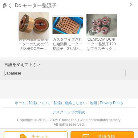
Dc モーター整流子
多く
整流子69
家庭用電化製品モ
カスタマイズされ
OEM/ODM DCモ
DCの油ポ
単純構造
ーターのための93
た始動機モーター
ーター整流子129
ーターXQD
イプを取
の区分DCモータ
整流子、27の区分
はプラスチック圧
のための2
下さい
ー整流子
の電子整流子
力タイプを区分し
の機械
ます
言語を変えて下さい
Japanese
ホーム
|
私達について
|
私達に連絡しなさい
|
地図
|
Privacy Policy
デスクトップの眺め
Copyright © 2019 - 2025 Changzhou wide commutator factory.
All rights reserved.
チャット
見積依頼