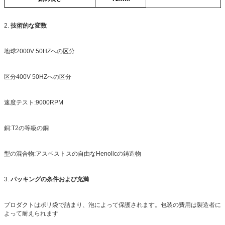
2.
技術的な変数
地球2000V 50HZへの区分
区分400V 50HZへの区分
速度テスト:9000RPM
銅:T2の等級の銅
型の混合物:アスベストスの自由なHenolicの鋳造物
3.
パッキングの条件および充満
プロダクトはポリ袋で詰まり、泡によって保護されます。包装の費用は製造者に
よって耐えられます