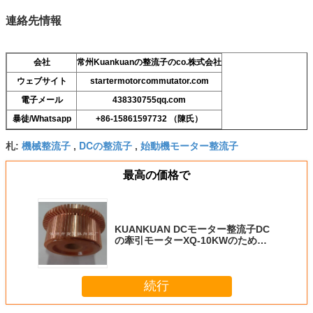
連絡先情報
会社
常州Kuankuanの整流子のco.株式会社
ウェブサイト
startermotorcommutator.com
電子メール
438330755qq.com
暴徒/Whatsapp
+86-15861597732 （陳氏）
機械整流子
DCの整流子
始動機モーター整流子
札:
,
,
最高の価格で
KUANKUAN DCモーター整流子DC
の牽引モーターXQ-10KWのための
69部分
続行