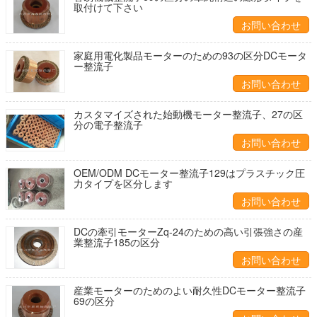
取付けて下さい
お問い合わせ
家庭用電化製品モーターのための93の区分DCモータ
ー整流子
お問い合わせ
カスタマイズされた始動機モーター整流子、27の区
分の電子整流子
お問い合わせ
OEM/ODM DCモーター整流子129はプラスチック圧
力タイプを区分します
お問い合わせ
DCの牽引モーターZq-24のための高い引張強さの産
業整流子185の区分
お問い合わせ
産業モーターのためのよい耐久性DCモーター整流子
69の区分