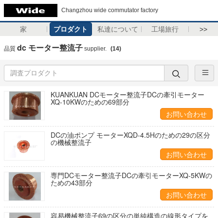
Changzhou wide commutator factory
家
プロダクト
私達について
工場旅行
>>
dc モーター整流子
品質
supplier.
(14)
KUANKUAN DCモーター整流子DCの牽引モーター
XQ-10KWのための69部分
お問い合わせ
DCの油ポンプ モーターXQD-4.5Hのための29の区分
の機械整流子
お問い合わせ
専門DCモーター整流子DCの牽引モーターXQ-5KWの
ための43部分
お問い合わせ
容易機械整流子69の区分の単純構造の線形タイプを