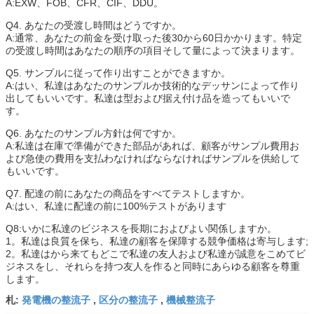
A:EXW、FOB、CFR、CIF、DDU。
Q4. あなたの受渡し時間はどうですか。
A:通常、あなたの前金を受け取った後30から60日かかります。特定
の受渡し時間はあなたの順序の項目そして量によって決まります。
Q5. サンプルに従って作り出すことができますか。
A:はい、私達はあなたのサンプルか技術的なデッサンによって作り
出してもいいです。私達は型および据え付け品を造ってもいいで
す。
Q6. あなたのサンプル方針は何ですか。
A:私達は在庫で準備ができた部品があれば、顧客がサンプル費用お
よび急使の費用を支払わなければならなければサンプルを供給して
もいいです。
Q7. 配達の前にあなたの商品をすべてテストしますか。
A:はい、私達に配達の前に100%テストがあります
Q8:いかに私達のビジネスを長期におよびよい関係しますか。
1。私達は良質を保ち、私達の顧客を保障する競争価格は寄与します;
2。私達はから来てもどこで私達の友人および私達が誠意をこめてビ
ジネスをし、それらを持つ友人を作ると同時にあらゆる顧客を尊重
します。
発電機の整流子
区分の整流子
機械整流子
札:
,
,