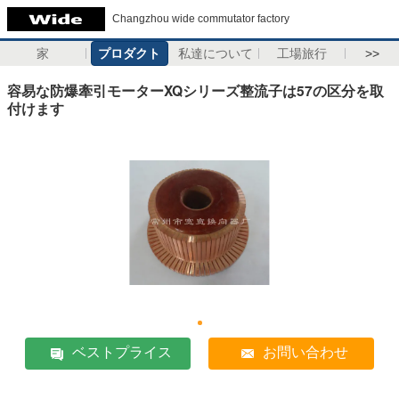
Changzhou wide commutator factory
家
プロダクト
私達について
工場旅行
>>
容易な防爆牽引モーターXQシリーズ整流子は57の区分を取
付けます
ベストプライス
お問い合わせ