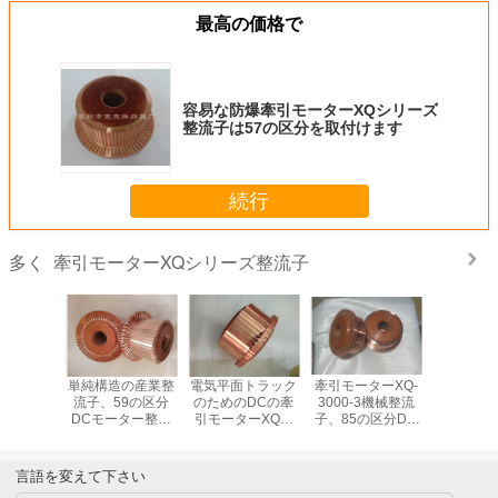
最高の価格で
容易な防爆牽引モーターXQシリーズ
整流子は57の区分を取付けます
続行
牽引モーターXQシリーズ整流子
多く
される牽
単純構造の産業整
電気平面トラック
牽引モーターXQ-
専門の牽
ーXQシ
流子、59の区分
のためのDCの牽
3000-3機械整流
ーXQシ
流子35の
DCモーター整流
引モーターXQシ
子、85の区分DC
流子29は
Oを取付け
子
リーズ整流子51の
の整流子
るOEM/
さい
区分
分し
言語を変えて下さい