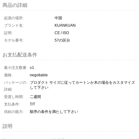
商品の詳細
起源の場所:
中国
ブランド名:
KUANKUAN
証明:
CE / ISO
モデル番号:
57の区分
お支払配送条件
最小注文数量:
≥1
価格:
negotiable
パッケージの
プロダクト サイズに従ってカートンか木の場合をカスタマイズ
して下さい
詳細:
受渡し時間:
二週間
支払条件:
T/T
供給の能力:
順序の条件を満たして下さい
説明