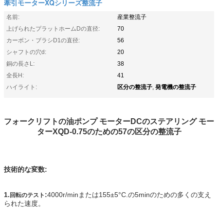
牽引モーターXQシリーズ整流子
名前:
産業整流子
上げられたプラットホームDの直径:
70
カーボン・ブラシD1の直径:
56
シャフトの穴d:
20
銅の長さL:
38
全長H:
41
区分の整流子
発電機の整流子
ハイライト:
,
フォークリフトの油ポンプ モーターDCのステアリング モー
ターXQD-0.75のための57の区分の整流子
技術的な変数:
1.
:
4000r/minまたは155±5°C.の5minのための多くの支え
回転のテスト
られた速度。