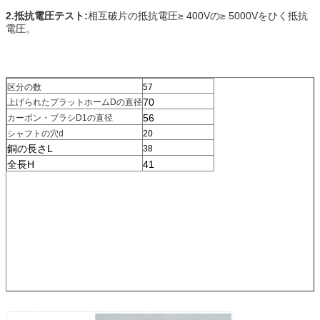
2.抵抗電圧テスト:
相互破片の抵抗電圧≥ 400Vの≥ 5000Vをひく抵抗
電圧。
区分の数
57
70
上げられたプラットホームDの直径
56
カーボン・ブラシD1の直径
シャフトの穴d
20
銅の長さL
38
全長H
41