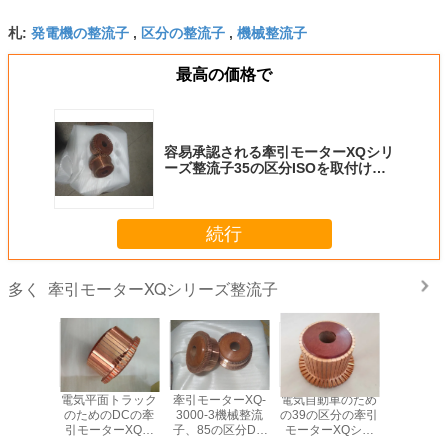
発電機の整流子
区分の整流子
機械整流子
札:
,
,
最高の価格で
容易承認される牽引モーターXQシリ
ーズ整流子35の区分ISOを取付けて
下さい
続行
牽引モーターXQシリーズ整流子
多く
の産業整
電気平面トラック
牽引モーターXQ-
電気自動車のため
専門の牽
9の区分
のためのDCの牽
3000-3機械整流
の39の区分の牽引
ーXQシ
ター整流
引モーターXQシ
子、85の区分DC
モーターXQシリ
流子29は
子
リーズ整流子51の
の整流子
ーズ整流子
るOEM/