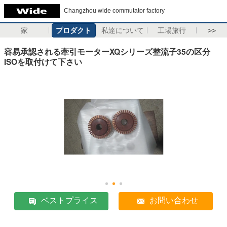
Changzhou wide commutator factory
家
プロダクト
私達について
工場旅行
>>
容易承認される牽引モーターXQシリーズ整流子35の区分
ISOを取付けて下さい
ベストプライス
お問い合わせ