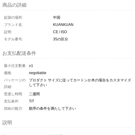
商品の詳細
起源の場所:
中国
ブランド名:
KUANKUAN
証明:
CE / ISO
モデル番号:
35の区分
お支払配送条件
最小注文数量:
≥1
価格:
negotiable
パッケージの
プロダクト サイズに従ってカートンか木の場合をカスタマイズ
して下さい
詳細:
受渡し時間:
二週間
支払条件:
T/T
供給の能力:
順序の条件を満たして下さい
説明