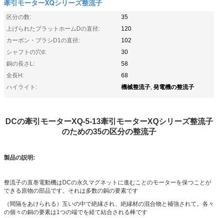
牽引モーターXQシリーズ整流子
区分の数:
35
上げられたプラットホームDの直径:
120
カーボン・ブラシD1の直径:
102
シャフトの穴d:
30
銅の長さL:
58
全長H:
68
機械整流子
発電機の整流子
ハイライト:
,
DCの牽引モーターXQ-5-13牽引モーターXQシリーズ整流子
のための35の区分の整流子
製品の説明:
整流子の直巻電動機はDCの永久マグネットに進むことのモーターを保つことが
できる原物の部品です。それは多数の銅の要素です
（間隔をあけられる）互いの中で絶縁され、絶縁材の混合物と補強されて。各々
の個々の銅の要素は1つの端でを経て結合される棒です