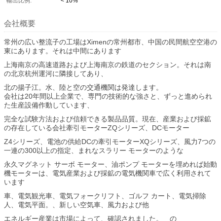
輸出比例:
< 10%
会社概要
常州の広い整流子の工場はXimenの常州都市、中国の民間航空空港の
東にあります。それは中間にあります
上海南京の高速道路および上海南京の鉄道のセクション。それは南
の北京杭州運河に隣接してあり、
北の揚子江。水、陸と空の交通機関は発達します。
会社は20年間以上企業で、専門の技術的な強さと、ずっと進められ
た生産設備作動しています、
完全な試験方法および信頼できる製品品質。現在、産業および採鉱
の存在している会社牽引モーターZQシリーズ、DCモーター
Z4シリーズ、電池の供給DCの牽引モーターXQシリーズ、風力7つの
一連の300以上の指定、まれなスラリー モーターのような
永久マグネット サーボ モーター、油ポンプ モーターを埋めれば始動
機モーターは、電気産業および採鉱の電気機関車で広く利用されて
います
車、電気観光車、電気フォークリフト、ゴルフ カート、電気掃除
人、電気平面。、新しい空気車、風力および他
エネルギー産業は市場によって、確認されました。 の