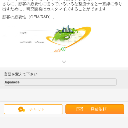
さらに、顧客の必要性に従っていろいろな整流子をと一直線に作り
出すために、研究開発はカスタマイズすることができます
顧客の必要性（OEM/R&D）。
言語を変えて下さい
Japanese
チャット
見積依頼
ホーム
|
私達について
|
私達に連絡しなさい
|
地図
|
Privacy Policy
デスクトップの眺め
Copyright © 2019 - 2025 Changzhou wide commutator factory.