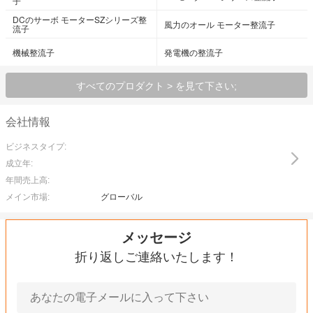
子
DCのサーボ モーターSZシリーズ整
風力のオール モーター整流子
流子
機械整流子
発電機の整流子
すべてのプロダクト > を見て下さい;
会社情報
ビジネスタイプ:
成立年:
年間売上高:
メイン市場:
グローバル
メッセージ
折り返しご連絡いたします！