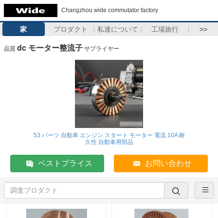
Changzhou wide commutator factory
家
プロダクト
私達について
工場旅行
>>
dc モーター整流子
品質
サプライヤー
53 パーツ 自動車 エンジン スタート モーター 電流 10A 耐
久性 自動車用部品
ベストプライス
お問い合わせ