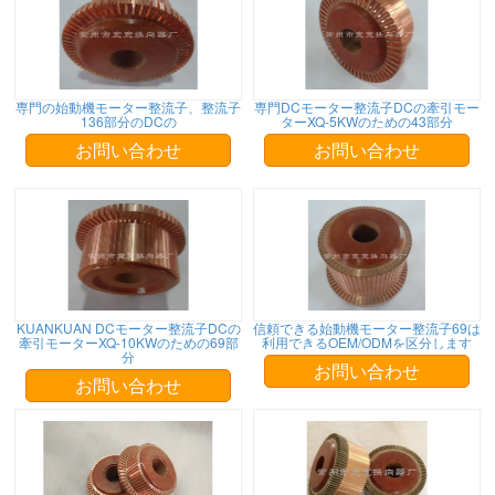
専門の始動機モーター整流子、整流子
専門DCモーター整流子DCの牽引モー
136部分のDCの
ターXQ-5KWのための43部分
お問い合わせ
お問い合わせ
KUANKUAN DCモーター整流子DCの
信頼できる始動機モーター整流子69は
牽引モーターXQ-10KWのための69部
利用できるOEM/ODMを区分します
分
お問い合わせ
お問い合わせ