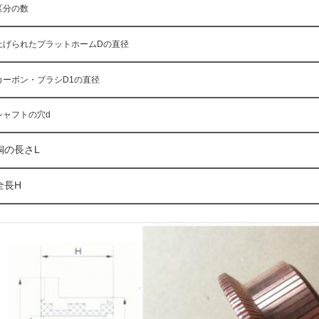
区分の数
上げられたプラットホームDの直径
カーボン・ブラシD1の直径
シャフトの穴d
銅の長さL
全長H