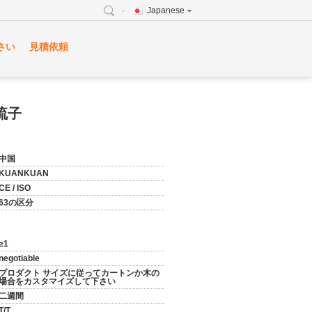
Japanese
さい
見積依頼
流子
中国
KUANKUAN
CE / ISO
63の区分
≥1
negotiable
プロダクト サイズに従ってカートンか木の
場合をカスタマイズして下さい
二週間
T/T