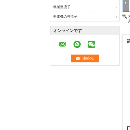
機械整流子
発電機の整流子
オンラインです