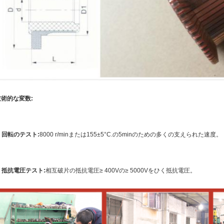
技術的な変数:
.
回転のテスト
:
8000 r/minまたは155±5°C.の5minのための多くの支えられた速度。
.
抵抗電圧テスト:
相互破片の抵抗電圧≥ 400Vの≥ 5000Vをひく抵抗電圧。