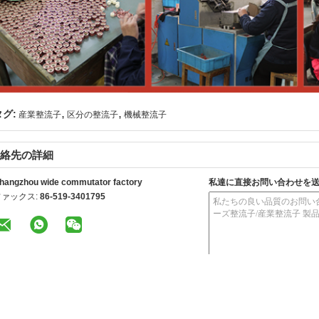
,
,
タグ:
産業整流子
区分の整流子
機械整流子
絡先の詳細
hangzhou wide commutator factory
私達に直接お問い合わせを
ファックス:
86-519-3401795