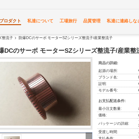
プロダクト
私達について
工場旅行
品質管理
私達に連絡しな
ズ整流子
防爆DCのサーボ モーターSZシリーズ整流子/産業整流子
爆DCのサーボ モーターSZシリーズ整流子/産業整
商品の詳細:
起源の場所:
ブランド名:
証明:
モデル番号:
お支払配送条件:
最小注文数量:
価格:
パッケージの詳細:
受渡し時間:
支払条件: