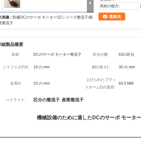
供給の能力:
連絡先
大画像 :
防爆DCのサーボ モーターSZシリーズ整流子/産
業整流子
詳細製品概要
名前:
DCのサーボ モーター整流子
区分の数:
63の区分
シャフトの穴d:
18 の mm
銅の長さL:
30 の mm
上げられたプラッ
全長H:
33 の mm
60.5 MM
トホームDの直径:
区分の整流子
産業整流子
ハイライト:
,
機械設備のために適したDCのサーボ モーター