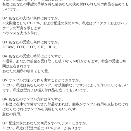
私達はあなたの承認の手紙を得た後あなたの決め付けられた箱の商品を詰めても
いいです。
Q2. あなたの支払い条件は何ですか。
A:沈殿物としてT/T 30%、および配達の前の70%。私達はプロダクトおよびパッ
ケージの写真を示します
バランスを支払う前に。
Q3. あなたの受渡し条件は何ですか。
A:EXW、FOB、CFR、CIF、DDU。
Q4. あなたの受渡し時間はどうですか。
A:通常、あなたの前金を受け取った後30から60日かかります。特定の受渡し時
間は左右されます
あなたの順序の項目そして量。
Q5. サンプルに従って作り出すことができますか。
A:はい、私達はあなたのサンプルか技術的なデッサンによって作り出してもいい
です。私達は型および据え付け品を造ってもいいです。
Q6. あなたのサンプル方針は何ですか。
A:私達は在庫で準備ができた部品があれば、顧客がサンプル費用を支払わなけれ
ばならなければサンプルを供給してもいいです
急使の費用。
Q7. 配達の前にあなたの商品をすべてテストしますか。
A:はい、私達に配達の前に100%テストがあります