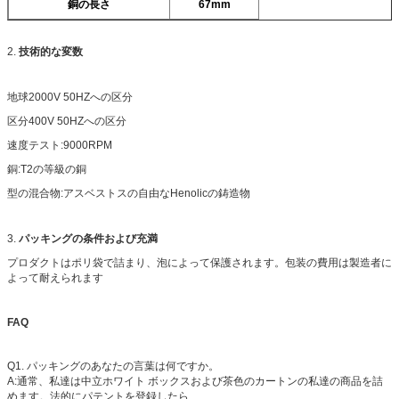
銅の長さ
67mm
2.
技術的な変数
地球2000V 50HZへの区分
区分400V 50HZへの区分
速度テスト:9000RPM
銅:T2の等級の銅
型の混合物:アスベストスの自由なHenolicの鋳造物
3.
パッキングの条件および充満
プロダクトはポリ袋で詰まり、泡によって保護されます。包装の費用は製造者に
よって耐えられます
FAQ
Q1. パッキングのあなたの言葉は何ですか。
A:通常、私達は中立ホワイト ボックスおよび茶色のカートンの私達の商品を詰
めます。法的にパテントを登録したら、