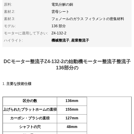
原料:
電気分解の銅
素材.2:
雲母シート
素材.3:
フェノールのガラス フィラメントの密集材料
モデル:
136 部分
モーターに適用して下さい:
Z4-132-2
機械整流子
産業整流子
ハイライト:
,
DCモーター整流子Z4-132-2の始動機モーター整流子整流子
136部分の
1.
主要な技術仕様
区分の数
136mm
上げられたプラットホームの直径
155mm
カーボン・ブラシの直径
127mm
シャフトの穴
48mm