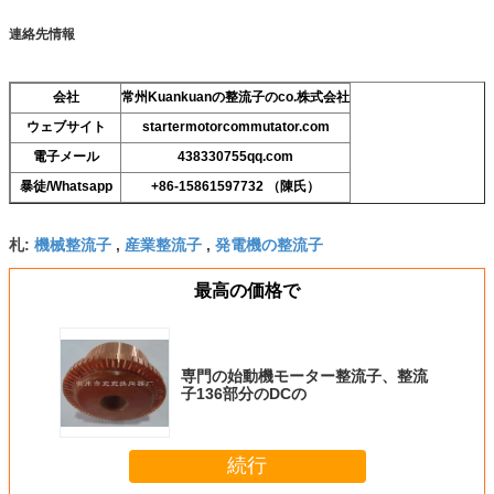
連絡先情報
会社
常州Kuankuanの整流子のco.株式会社
ウェブサイト
startermotorcommutator.com
電子メール
438330755qq.com
暴徒/Whatsapp
+86-15861597732 （陳氏）
機械整流子
産業整流子
発電機の整流子
札:
,
,
最高の価格で
専門の始動機モーター整流子、整流
子136部分のDCの
続行