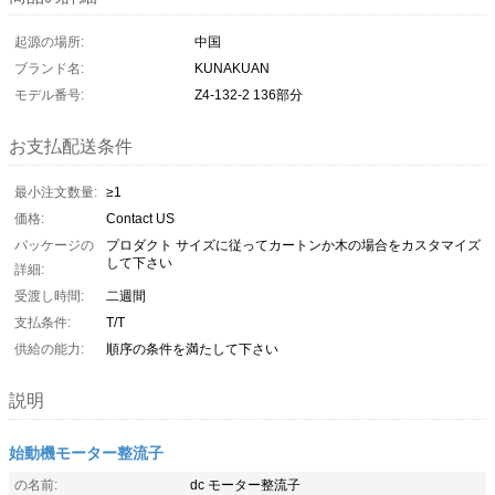
起源の場所:
中国
ブランド名:
KUNAKUAN
モデル番号:
Z4-132-2 136部分
お支払配送条件
最小注文数量:
≥1
価格:
Contact US
パッケージの
プロダクト サイズに従ってカートンか木の場合をカスタマイズ
して下さい
詳細:
受渡し時間:
二週間
支払条件:
T/T
供給の能力:
順序の条件を満たして下さい
説明
始動機モーター整流子
の名前:
dc モーター整流子