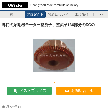
Changzhou wide commutator factory
家
プロダクト
私達について
工場旅行
>>
専門の始動機モーター整流子、整流子136部分のDCの
ベストプライス
お問い合わせ
商品の詳細