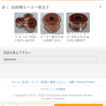
始動機モーター整流子
多く
引モータ
DCのステアリン
信頼できる始動機
DCドライブ モー
DCの牽
.3のための
グ モーターXQD-
モーター整流子69
ターXQ-1.2のため
ーZQ-4-
分の始動機
1.35のための53の
は利用できる
のDCの整流子29
耐久の始
ー整流子
区分DCモーター
OEM/ODMを区分
の区分/電子整流子
ター整流子
整流子
します
分
言語を変えて下さい
Japanese
ホーム
|
私達について
|
私達に連絡しなさい
|
地図
|
Privacy Policy
デスクトップの眺め
Copyright © 2019 - 2025 Changzhou wide commutator factory.
All rights reserved.