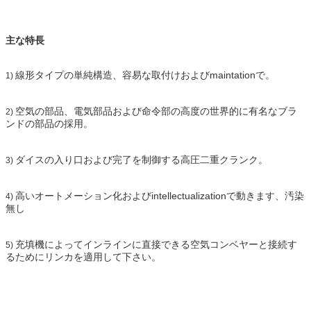
主な特長
線形タイプの単純構造、容易な取付けおよびmaintationで。
1)
空気の部品、電気部品および命令部の高度の世界的に有名なブラ
2)
ンドの部品の採用。
ダイスの入り口および完了を制御する高圧二重クランク。
3)
高いオートメーション化およびintellectualizationで動きます、汚染
4)
無し
充填機によってインラインに直接できる空気コンベヤーと接続す
5)
るためにリンカを適用して下さい。