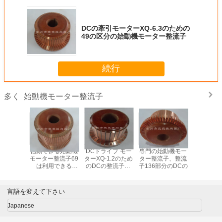
DCの牽引モーターXQ-6.3のための
49の区分の始動機モーター整流子
続行
始動機モーター整流子
多く
テアリン
信頼できる始動機
DCドライブ モー
専門の始動機モー
DCの牽
ーXQD-
モーター整流子69
ターXQ-1.2のため
ター整流子、整流
ーZQ-4-
ための53の
は利用できる
のDCの整流子29
子136部分のDCの
耐久の始
モーター
OEM/ODMを区分
の区分/電子整流子
ター整流子
流子
します
分
言語を変えて下さい
Japanese