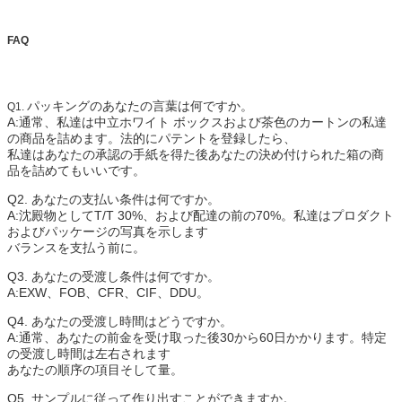
FAQ
パッキングのあなたの言葉は何ですか。
Q1.
A:通常、私達は中立ホワイト ボックスおよび茶色のカートンの私達
の商品を詰めます。法的にパテントを登録したら、
私達はあなたの承認の手紙を得た後あなたの決め付けられた箱の商
品を詰めてもいいです。
Q2. あなたの支払い条件は何ですか。
A:沈殿物としてT/T 30%、および配達の前の70%。私達はプロダクト
およびパッケージの写真を示します
バランスを支払う前に。
Q3. あなたの受渡し条件は何ですか。
A:EXW、FOB、CFR、CIF、DDU。
Q4. あなたの受渡し時間はどうですか。
A:通常、あなたの前金を受け取った後30から60日かかります。特定
の受渡し時間は左右されます
あなたの順序の項目そして量。
Q5. サンプルに従って作り出すことができますか。