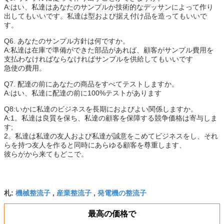
A:はい、私達はあなたのサンプルか技術的なデッサンによって作り
出してもいいです。私達は型および据え付け品を造ってもいいで
す。
Q6. あなたのサンプル方針は何ですか。
A:私達は在庫で準備ができた部品があれば、顧客がサンプル費用を
支払わなければならなければサンプルを供給してもいいです
急使の費用。
Q7. 配達の前にあなたの商品をすべてテストしますか。
A:はい、私達に配達の前に100%テストがあります
Q8:いかに私達のビジネスを長期におよびよい関係しますか。
A:1。私達は良質を保ち、私達の顧客を保障する競争価格は寄与しま
す;
2。私達は私達の友人および私達が誠意をこめてビジネスをし、それ
らを持つ友人を作ると同時にあらゆる顧客を尊重します、
彼らがから来てもどこで。
機械整流子
産業整流子
発電機の整流子
札:
,
,
最高の価格で