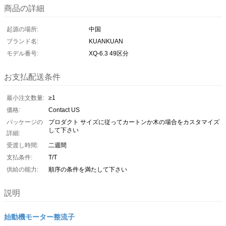
商品の詳細
起源の場所:
中国
ブランド名:
KUANKUAN
モデル番号:
XQ-6.3 49区分
お支払配送条件
最小注文数量:
≥1
価格:
Contact US
パッケージの
プロダクト サイズに従ってカートンか木の場合をカスタマイズ
して下さい
詳細:
受渡し時間:
二週間
支払条件:
T/T
供給の能力:
順序の条件を満たして下さい
説明
始動機モーター整流子