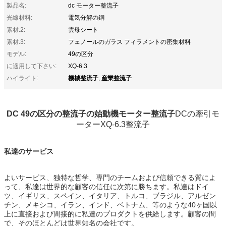
製品名:
dc モーター整流子
光線材料:
電気分解の銅
素材.2:
雲母シート
素材.3:
フェノールのガラス フィラメントの密集材料
モデル:
49の区分
に適用して下さい:
XQ-6.3
機械整流子
産業整流子
ハイライト:
,
DC 49の区分の整流子の始動機モーター整流子
DCの牽引モ
ーターXQ-6.3整流子
私達のサービス
よいサービス、独特な哲学、専門のチームおよび信頼できる質によ
って、私達は世界的な顧客の信任に次第に勝ちます。私達はドイ
ツ
、イギリス、スペイン、イタリア、トルコ、ブラジル、アルゼン
チン、メキシコ、イラン、インド、ベトナム、等のような40ヶ国以
上に直接および間接的に私達のプロダクトを
供給します。
顧客の間
で、そのほとんどは世界知名の会社です。