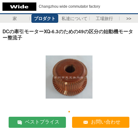
Changzhou wide commutator factory
家
プロダクト
私達について
工場旅行
>>
DCの牽引モーターXQ-6.3のための49の区分の始動機モータ
ー整流子
ベストプライス
お問い合わせ