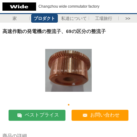
Changzhou wide commutator factory
家
プロダクト
私達について
工場旅行
>>
高速作動の発電機の整流子、69の区分の整流子
ベストプライス
お問い合わせ
商品の詳細