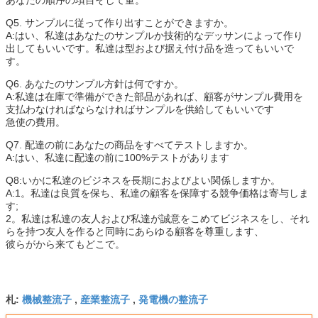
Q5. サンプルに従って作り出すことができますか。
A:はい、私達はあなたのサンプルか技術的なデッサンによって作り
出してもいいです。私達は型および据え付け品を造ってもいいで
す。
Q6. あなたのサンプル方針は何ですか。
A:私達は在庫で準備ができた部品があれば、顧客がサンプル費用を
支払わなければならなければサンプルを供給してもいいです
急使の費用。
Q7. 配達の前にあなたの商品をすべてテストしますか。
A:はい、私達に配達の前に100%テストがあります
Q8:いかに私達のビジネスを長期におよびよい関係しますか。
A:1。私達は良質を保ち、私達の顧客を保障する競争価格は寄与しま
す;
2。私達は私達の友人および私達が誠意をこめてビジネスをし、それ
らを持つ友人を作ると同時にあらゆる顧客を尊重します、
彼らがから来てもどこで。
機械整流子
産業整流子
発電機の整流子
札:
,
,