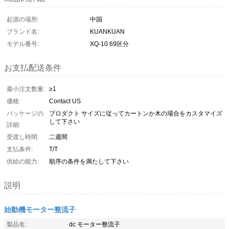
起源の場所:
中国
ブランド名:
KUANKUAN
モデル番号:
XQ-10 69区分
お支払配送条件
最小注文数量:
≥1
価格:
Contact US
パッケージの
プロダクト サイズに従ってカートンか木の場合をカスタマイズ
して下さい
詳細:
受渡し時間:
二週間
支払条件:
T/T
供給の能力:
順序の条件を満たして下さい
説明
始動機モーター整流子
製品名:
dc モーター整流子