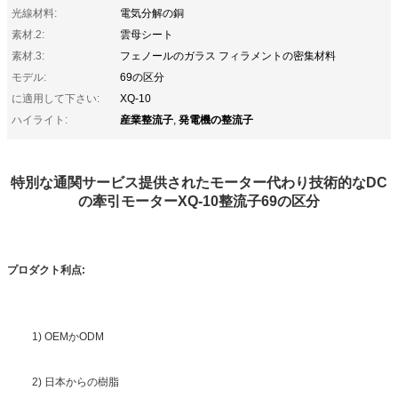
光線材料:
電気分解の銅
素材.2:
雲母シート
素材.3:
フェノールのガラス フィラメントの密集材料
モデル:
69の区分
に適用して下さい:
XQ-10
産業整流子
発電機の整流子
ハイライト:
,
特別な通関サービス提供されたモーター代わり技術的なDC
の牽引モーターXQ-10整流子69の区分
プロダクト利点:
1) OEMかODM
2) 日本からの樹脂