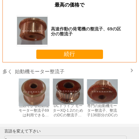
最高の価格で
高速作動の発電機の整流子、69の区
分の整流子
続行
始動機モーター整流子
多く
テアリン
信頼できる始動機
DCドライブ モー
専門の始動機モー
DCの牽
ーXQD-
モーター整流子69
ターXQ-1.2のため
ター整流子、整流
ーZQ-4-
ための53の
は利用できる
のDCの整流子29
子136部分のDCの
耐久の始
モーター
OEM/ODMを区分
の区分/電子整流子
ター整流子
流子
します
分
言語を変えて下さい