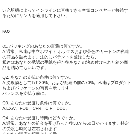
充填機によってインラインに直接できる空気コンベヤーと接続す
5)
るためにリンカを適用して下さい。
FAQ
パッキングのあなたの言葉は何ですか。
Q1.
A:通常、私達は中立ホワイト ボックスおよび茶色のカートンの私達
の商品を詰めます。法的にパテントを登録したら、
私達はあなたの承認の手紙を得た後あなたの決め付けられた箱の商
品を詰めてもいいです。
Q2. あなたの支払い条件は何ですか。
A:沈殿物としてT/T 30%、および配達の前の70%。私達はプロダクト
およびパッケージの写真を示します
バランスを支払う前に。
Q3. あなたの受渡し条件は何ですか。
A:EXW、FOB、CFR、CIF、DDU。
Q4. あなたの受渡し時間はどうですか。
A:通常、あなたの前金を受け取った後30から60日かかります。特定
の受渡し時間は左右されます
あなたの順序の項目そして量。