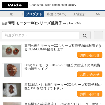
Changzhou wide commutator factory
家
プロダクト
私達について
工場旅行
>>
牽引モーターXQシリーズ整流子
品質
supplier.
(24)
専門の牽引モーターXQシリーズ整流子29は利用でき
るOEM/ODMを区分します
お問い合わせ
DCの牽引モーターXQ-3-6 57区分の整流子の単純構
造の線形タイプ
お問い合わせ
容易承認される牽引モーターXQシリーズ整流子35の
区分ISOを取付けて下さい
お問い合わせ
単純構造の産業整流子、59の区分DCモーター整流子