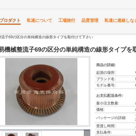
プロダクト
私達について
工場旅行
品質管理
私達に連絡しな
整流子69の区分の単純構造の線形タイプを取付けて下さい
易機械整流子69の区分の単純構造の線形タイプを
商品の詳細:
起源の場所:
ブランド名:
モデル番号:
お支払配送条件:
最小注文数量:
価格:
パッケージの詳細:
受渡し時間:
支払条件: