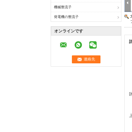
機械整流子
発電機の整流子
オンラインです