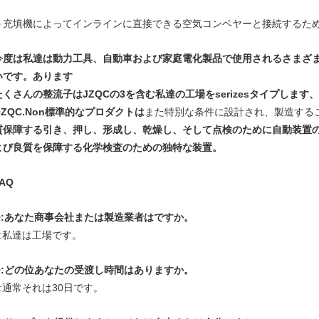
充填機によってインラインに直接できる空気コンベヤーと接続するた
)
今度は私達は動力工具、自動車および家庭電化製品で使用されるさまざ
いです。あります
たくさんの整流子はJZQCの3を含む私達の工場をserizesタイプします
QZQC.Non標準的なプロダクトは
また特別な条件に設計され、製造する
質保障する引き、押し、形成し、乾燥し、そして点検のために自動装置
よび良質を保障する化学検査のための独特な装置。
AQ
Q:あなた商事会社または製造業者はですか。
A:私達は工場です。
Q:どの位あなたの受渡し時間はありますか。
A:通常それは30日です。