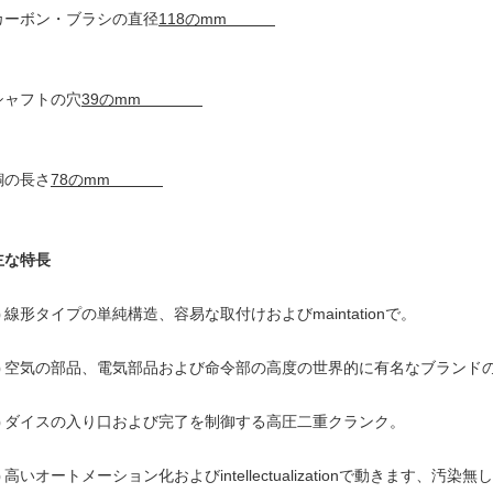
カーボン・ブラシの直径
118のmm
シャフトの穴
39のmm
銅の長さ
78のmm
主な特長
線形タイプの単純構造、容易な取付けおよびmaintationで。
)
空気の部品、電気部品および命令部の高度の世界的に有名なブランド
)
ダイスの入り口および完了を制御する高圧二重クランク。
)
高いオートメーション化およびintellectualizationで動きます、汚染無し
)