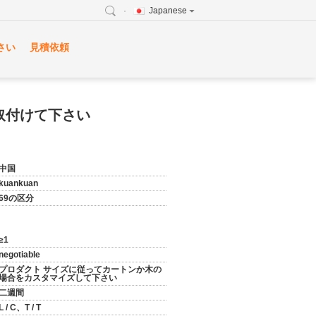
Japanese
さい
見積依頼
取付けて下さい
中国
kuankuan
69の区分
≥1
negotiable
プロダクト サイズに従ってカートンか木の
場合をカスタマイズして下さい
二週間
L / C、T / T