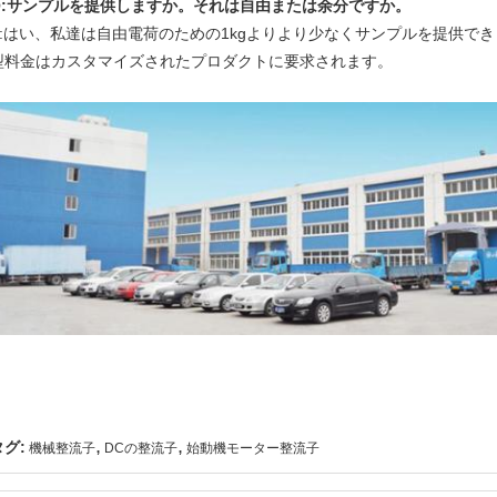
Q:サンプルを提供しますか。それは自由または余分ですか。
A:はい、私達は自由電荷のための1kgよりより少なくサンプルを提供で
型料金はカスタマイズされたプロダクトに要求されます。
,
,
タグ:
機械整流子
DCの整流子
始動機モーター整流子