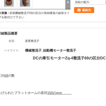
供給の能力:
連絡先
大画像 :
容易機械整流子69の区分の単純構造の線形タイ
プを取付けて下さい
詳細製品概要
名前:
産業整流子
機械整流子
始動機モーター整流子
ハイライト:
,
DCの牽引モーターZq-4整流子69の区分D
区分
69
の数
上げられたプラットホームの直径
150のmm