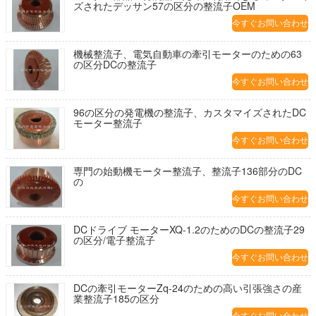
ズされたデッサン57の区分の整流子OEM
今すぐお問い合わせ
機械整流子、電気自動車の牽引モーターのための63
の区分DCの整流子
今すぐお問い合わせ
96の区分の発電機の整流子、カスタマイズされたDC
モーター整流子
今すぐお問い合わせ
専門の始動機モーター整流子、整流子136部分のDC
の
今すぐお問い合わせ
DCドライブ モーターXQ-1.2のためのDCの整流子29
の区分/電子整流子
今すぐお問い合わせ
DCの牽引モーターZq-24のための高い引張強さの産
業整流子185の区分