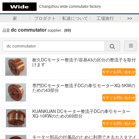
Changzhou wide commutator factory
家
プロダクト
私達について
工場旅行
>>
dc commutator
品質
supplier.
(89)
耐久DCモーター整流子/容易43の区分の整流子を取付
けます
今すぐお問い合わせ
専門DCモーター整流子DCの牽引モーターXQ-5KWの
ための43部分
今すぐお問い合わせ
KUANKUAN DCモーター整流子DCの牽引モーター
XQ-10KWのための69部分
今すぐお問い合わせ
モーター部品の付属品のために利用できるカスタマイ