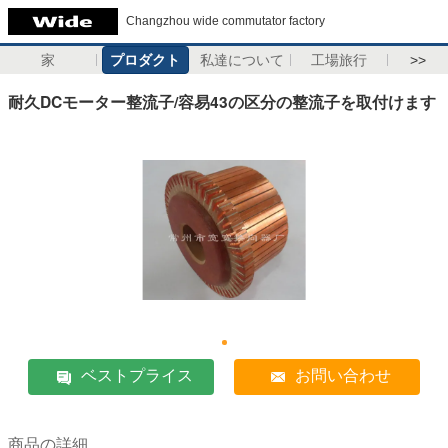
Changzhou wide commutator factory
家
プロダクト
私達について
工場旅行
>>
耐久DCモーター整流子/容易43の区分の整流子を取付けます
ベストプライス
お問い合わせ
商品の詳細