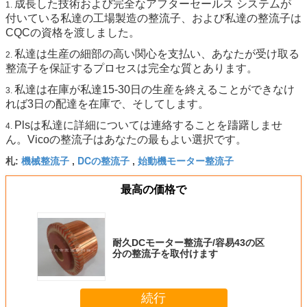
成長した技術および完全なアフターセールス システムが
1.
付いている私達の工場製造の整流子、および私達の整流子は
CQCの資格を渡しました。
私達は生産の細部の高い関心を支払い、あなたが受け取る
2.
整流子を保証するプロセスは完全な質とあります。
私達は在庫が私達15-30日の生産を終えることができなけ
3.
れば3日の配達を在庫で、そしてします。
Plsは私達に詳細については連絡することを躊躇しませ
4.
ん。Vicoの整流子はあなたの最もよい選択です。
機械整流子
DCの整流子
始動機モーター整流子
札:
,
,
最高の価格で
耐久DCモーター整流子/容易43の区
分の整流子を取付けます
続行