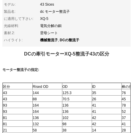
モデル:
43 Sices
製品名:
dc モーター整流子
に適用して下さい:
XQ-5
光線材料:
電気分解の銅
素材.2:
雲母シート
機械整流子
DCの整流子
ハイライト:
,
DCの牽引モーターXQ-5整流子43の区分
モーター整流子の指定:
区分
Rised OD
OD
ID
棒の長
43
144
125.3
35
76
43
88
70.5
26
45
93
164
136
41
78
93
164
136
41
52
81
136
102
42
37
81
132
98
42
41
21
58
38
14
28