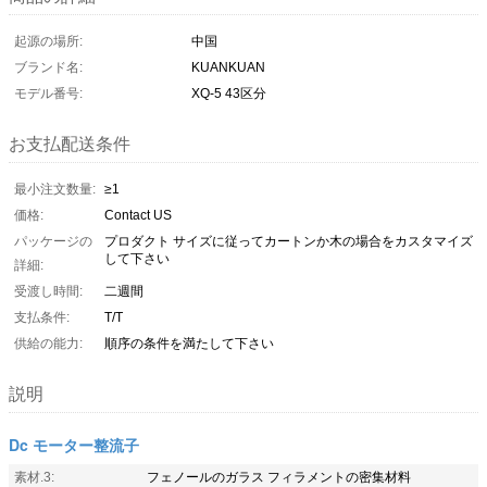
起源の場所:
中国
ブランド名:
KUANKUAN
モデル番号:
XQ-5 43区分
お支払配送条件
最小注文数量:
≥1
価格:
Contact US
パッケージの
プロダクト サイズに従ってカートンか木の場合をカスタマイズ
して下さい
詳細:
受渡し時間:
二週間
支払条件:
T/T
供給の能力:
順序の条件を満たして下さい
説明
Dc モーター整流子
素材.3:
フェノールのガラス フィラメントの密集材料