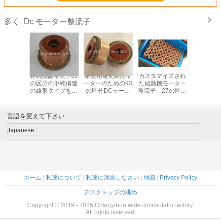
Dc モーター整流子
多く
モーター
容易機械整流子69
家庭用電化製品モ
カスタマイズされ
KUANKU
Cの牽引
の区分の単純構造
ーターのための93
た始動機モーター
モーター
Q-5KW
の線形タイプを取
の区分DCモータ
整流子、27の区分
DCの牽
43部分
付けて下さい
ー整流子
の電子整流子
ーXQ-10
めの6
言語を変えて下さい
Japanese
ホーム
|
私達について
|
私達に連絡しなさい
|
地図
|
Privacy Policy
デスクトップの眺め
Copyright © 2019 - 2025 Changzhou wide commutator factory.
All rights reserved.