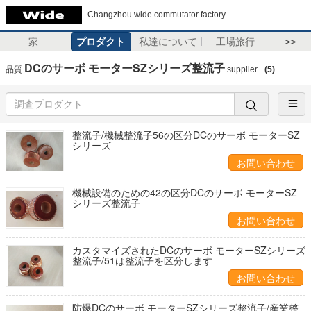
Changzhou wide commutator factory
家
プロダクト
私達について
工場旅行
>>
DCのサーボ モーターSZシリーズ整流子
品質
supplier.
(5)
整流子/機械整流子56の区分DCのサーボ モーターSZ
シリーズ
お問い合わせ
機械設備のための42の区分DCのサーボ モーターSZ
シリーズ整流子
お問い合わせ
カスタマイズされたDCのサーボ モーターSZシリーズ
整流子/51は整流子を区分します
お問い合わせ
防爆DCのサーボ モーターSZシリーズ整流子/産業整