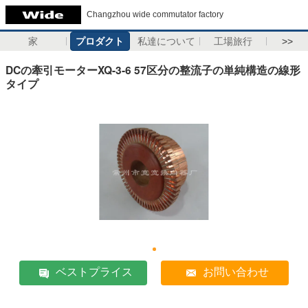
Changzhou wide commutator factory
家
プロダクト
私達について
工場旅行
>>
DCの牽引モーターXQ-3-6 57区分の整流子の単純構造の線形
タイプ
ベストプライス
お問い合わせ