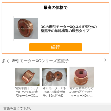
最高の価格で
DCの牽引モーターXQ-3-6 57区分の
整流子の単純構造の線形タイプ
続行
牽引モーターXQシリーズ整流子
多く
の産業整
電気平面トラック
牽引モーターXQ-
電気自動車のため
専門の牽
9の区分
のためのDCの牽
3000-3機械整流
の39の区分の牽引
ーXQシ
ター整流
引モーターXQシ
子、85の区分DC
モーターXQシリ
流子29は
子
リーズ整流子51の
の整流子
ーズ整流子
るOEM/
区分
分し
言語を変えて下さい