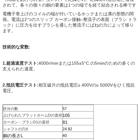
されて。各々の個々の銅の要素は1つの端でを経て結合される棒です
電機子巻上げのコイルの端が付いているホックまたは溝の形態の関
係。電流は2つのスリップ カーボン接触–整流子の表面
（ブラシ トラ
ック）に圧力を出すブラシを通した整流子にばねの力によって移り
ます。
技術的な変数:
1.超過速度テスト:
4000r/minまたは155±5°C.の5minのための多くの
支えられた速度。
2.抵抗電圧テスト:
相互破片の抵抗電圧≥ 400Vの≥ 5000Vをひく抵抗
電圧。
区分の数
57
105
上げられたプラットホームDの直径
81
カーボン・ブラシD1の直径
シャフトの穴d
24.92
銅の長さL
40