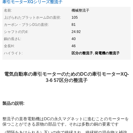
牽引モーターXQシリーズ整流子
名前:
機械整流子
上げられたプラットホームDの直径:
105
カーボン・ブラシD1の直径:
81
シャフトの穴d:
24.92
銅の長さL:
40
全長H:
46
区分の整流子
発電機の整流子
ハイライト:
,
電気自動車の牽引モーターのためのDCの牽引モーターXQ-
3-6 57区分の整流子
製品の説明:
整流子の直巻電動機はDCの永久マグネットに進むことのモーターを
保つことができる原物の部品です。それは多数の銅の要素です
（間隔をあけられる）互いの中で絶縁され、絶縁材の混合物と補強