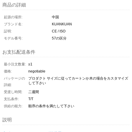
商品の詳細
起源の場所:
中国
ブランド名:
KUANKUAN
証明:
CE / ISO
モデル番号:
57の区分
お支払配送条件
最小注文数量:
≥1
価格:
negotiable
パッケージの
プロダクト サイズに従ってカートンか木の場合をカスタマイズ
して下さい
詳細:
受渡し時間:
二週間
支払条件:
T/T
供給の能力:
順序の条件を満たして下さい
説明