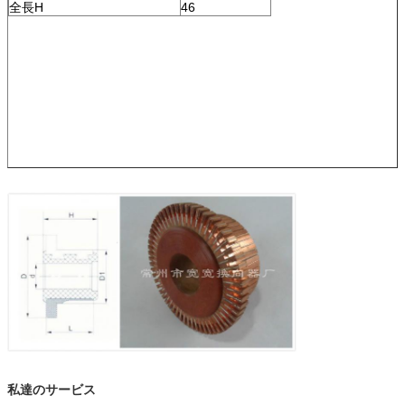
全長H
46
私達のサービス