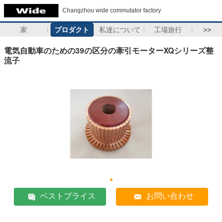
Changzhou wide commutator factory
家
プロダクト
私達について
工場旅行
>>
電気自動車のための39の区分の牽引モーターXQシリーズ整
流子
ベストプライス
お問い合わせ