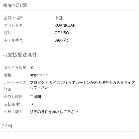
商品の詳細
起源の場所:
中国
ブランド名:
KUANKUAN
証明:
CE / ISO
モデル番号:
39の区分
お支払配送条件
最小注文数量:
≥1
価格:
negotiable
パッケージの
プロダクト サイズに従ってカートンか木の場合をカスタマイズ
して下さい
詳細:
受渡し時間:
二週間
支払条件:
T/T
供給の能力:
順序の条件を満たして下さい
説明