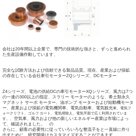
会社は20年間以上企業で、専門の技術的な強さと、ずっと進められ
た生産設備作動しています、
完全な試験方法および信頼できる製品品質。現在、産業および採鉱
の存在している会社牽引モーターZQシリーズ、DCモーター
Z4シリーズ、電池の供給DCの牽引モーターXQシリーズ、風力は7つ
の一連の300以上の指定、スラリー モーターのような、
希土類永久
マグネット サーボ モーター、油ポンプ モーターおよび始動機モータ
ー、産業および採鉱の電気機関車、電気自動車、電気観光
車、電気フ
ォークリフト、ゴルフ カート、電気掃除人、電気平面で広く利用されていま
、空気車、風力および他の新しい
エネルギー産業は市場によっ
す。
て、確認されました。
の
さらに、顧客の必要性に従っていろいろな整流子をと一直線に作り
出すために、研究開発はカスタマイズすることができます