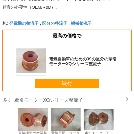
顧客の必要性（OEM/R&D）。
発電機の整流子
区分の整流子
機械整流子
札:
,
,
最高の価格で
電気自動車のための39の区分の牽引
モーターXQシリーズ整流子
続行
牽引モーターXQシリーズ整流子
多く
される牽
単純構造の産業整
電気平面トラック
牽引モーターXQ-
専門の牽