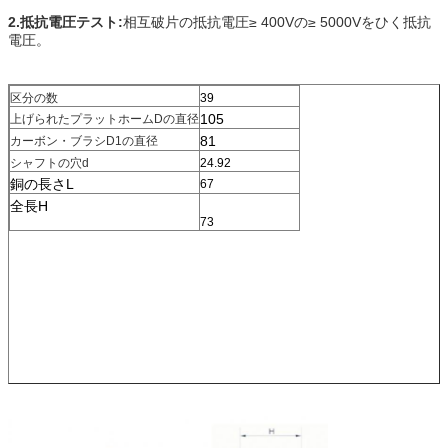
2.抵抗電圧テスト:
相互破片の抵抗電圧≥ 400Vの≥ 5000Vをひく抵抗
電圧。
区分の数
39
105
上げられたプラットホームDの直径
81
カーボン・ブラシD1の直径
シャフトの穴d
24.92
銅の長さL
67
全長H
73