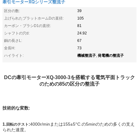
牽引モーターXQシリーズ整流子
区分の数:
39
上げられたプラットホームDの直径:
105
カーボン・ブラシD1の直径:
81
シャフトの穴d:
24.92
銅の長さL:
67
全長H:
73
機械整流子
発電機の整流子
ハイライト:
,
DCの牽引モーターXQ-3000-3を搭載する電気平面トラック
のための85の区分の整流子
技術的な変数:
1.
:
4000r/minまたは155±5°C.の5minのための多くの支え
回転のテスト
られた速度。