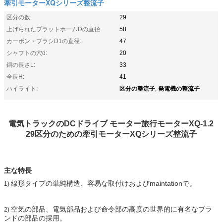
牽引モーターXQシリーズ整流子
区分の数:
29
上げられたプラットホームDの直径:
58
カーボン・ブラシD1の直径:
47
シャフトの穴d:
20
銅の長さL:
33
全長H:
41
区分の整流子
発電機の整流子
ハイライト:
,
電気トラックのDCドライブ モーター旅行モーターXQ-1.2
29区分のための牽引モーターXQシリーズ整流子
主な特長
線形タイプの単純構造、容易な取付けおよびmaintationで。
1)
空気の部品、電気部品および命令部の高度の世界的に有名なブラ
2)
ンドの部品の採用。