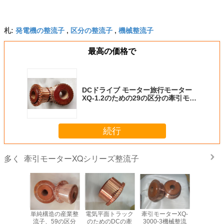
発電機の整流子
区分の整流子
機械整流子
札:
,
,
最高の価格で
DCドライブ モーター旅行モーター
XQ-1.2のための29の区分の牽引モー
ターXQシリーズ整流子
続行
牽引モーターXQシリーズ整流子
多く
される牽
単純構造の産業整
電気平面トラック
牽引モーターXQ-
専門の牽
ーXQシ
流子、59の区分
のためのDCの牽
3000-3機械整流
ーXQシ