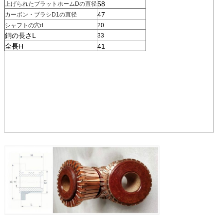
58
上げられたプラットホームDの直径
47
カーボン・ブラシD1の直径
シャフトの穴d
20
銅の長さL
33
全長H
41