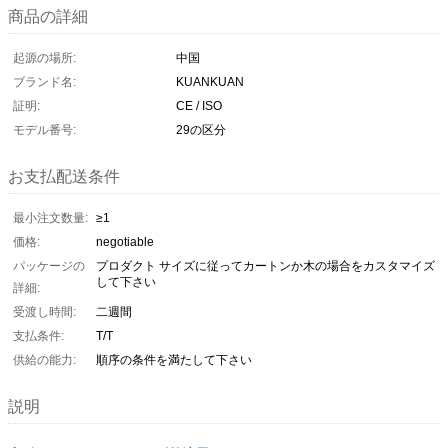
商品の詳細
起源の場所:
中国
ブランド名:
KUANKUAN
証明:
CE / ISO
モデル番号:
29の区分
お支払配送条件
最小注文数量:
≥1
価格:
negotiable
パッケージの
プロダクト サイズに従ってカートンか木の場合をカスタマイズ
して下さい
詳細:
受渡し時間:
二週間
支払条件:
T/T
供給の能力:
順序の条件を満たして下さい
説明