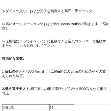
ダイスの入り口および完了を制御する高圧二重クランク。
3)
高いオートメーション化およびintellectualizationで動きます、汚染
4)
無し
充填機によってインラインに直接できる空気コンベヤーと接続す
5)
るためにリンカを適用して下さい。
技術的な変数:
回転の
:
4000r/minまたは155±5°C.の5minのための多くの支
1.
テスト
えられた速度。
2.抵抗電圧テスト:
相互破片の抵抗電圧≥ 400Vの≥ 5000Vをひく抵抗
電圧。
29
区分の数