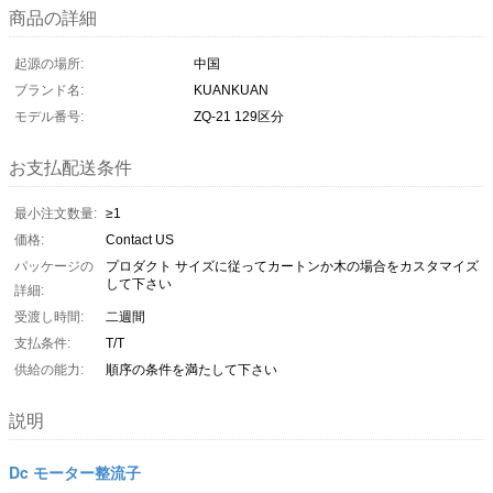
商品の詳細
起源の場所:
中国
ブランド名:
KUANKUAN
モデル番号:
ZQ-21 129区分
お支払配送条件
最小注文数量:
≥1
価格:
Contact US
パッケージの
プロダクト サイズに従ってカートンか木の場合をカスタマイズ
して下さい
詳細:
受渡し時間:
二週間
支払条件:
T/T
供給の能力:
順序の条件を満たして下さい
説明
Dc モーター整流子