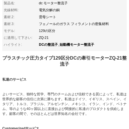
製品名:
dc モーター整流子
光線材料:
電気分解の銅
素材.2:
雲母シート
素材.3:
フェノールのガラス フィラメントの密集材料
モデル:
129の区分
に適用して下さい:
ZQ-21
DCの整流子
始動機モーター整流子
ハイライト:
,
プラスチック圧力タイプ129区分DCの牽引モーターZQ-21整
流子
私達のサービス
よいサービス、独特な哲学、専門のチームおよび信頼できる質によって、私達は
世界的な顧客の信任に次第に勝ちます。私達はドイツ、イギリス、スペイン、イ
タリア、トルコ、ブラジル、アルゼンチン、メキシコ、イラン、インド、ベトナ
ム、等のような40ヶ国以上に直接および間接的に私達のプロダクトを供給しま
す。顧客の間で、そのほとんどは世界知名の会社です。
Customerizedサービス