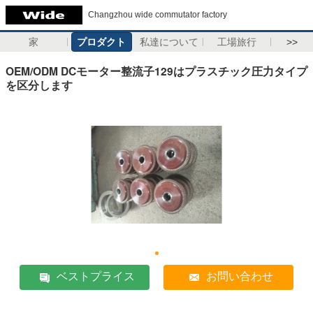
Changzhou wide commutator factory
家
プロダクト
私達について
工場旅行
>>
OEM/ODM DCモーター整流子129はプラスチック圧力タイプ
を区分します
ベストプライス
お問い合わせ