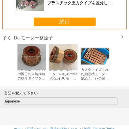
プラスチック圧力タイプを区分しま
す
続行
Dc モーター整流子
多く
モーター
容易機械整流子69
家庭用電化製品モ
カスタマイズされ
KUANKU
Cの牽引
の区分の単純構造
ーターのための93
た始動機モーター
モーター
Q-5KW
の線形タイプを取
の区分DCモータ
整流子、27の区分
DCの牽
43部分
付けて下さい
ー整流子
の電子整流子
ーXQ-10
めの6
言語を変えて下さい
Japanese
ホーム
|
私達について
|
私達に連絡しなさい
|
地図
|
Privacy Policy