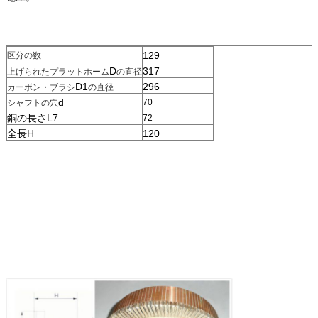
129
区分の数
D
317
上げられたプラットホーム
の直径
D1
296
カーボン・ブラシ
の直径
d
70
シャフトの穴
銅の長さL7
72
全長H
120