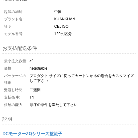
起源の場所:
中国
ブランド名:
KUANKUAN
証明:
CE / ISO
モデル番号:
129の区分
お支払配送条件
最小注文数量:
≥1
価格:
negotiable
パッケージの
プロダクト サイズに従ってカートンか木の場合をカスタマイズ
して下さい
詳細:
受渡し時間:
二週間
支払条件:
T/T
供給の能力:
順序の条件を満たして下さい
説明
DCモーターZQシリーズ整流子