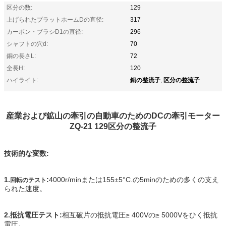
区分の数:
129
上げられたプラットホームDの直径:
317
カーボン・ブラシD1の直径:
296
シャフトの穴d:
70
銅の長さL:
72
全長H:
120
銅の整流子
区分の整流子
ハイライト:
,
産業および鉱山の牽引の自動車のためのDCの牽引モーター
ZQ-21 129区分の整流子
技術的な変数:
1.
:
4000r/minまたは155±5°C.の5minのための多くの支え
回転のテスト
られた速度。
2.抵抗電圧テスト:
相互破片の抵抗電圧≥ 400Vの≥ 5000Vをひく抵抗
電圧。