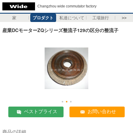
Changzhou wide commutator factory
家
プロダクト
私達について
工場旅行
>>
産業DCモーターZQシリーズ整流子129の区分の整流子
ベストプライス
お問い合わせ
商品の詳細