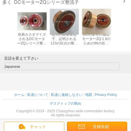
DCモーターZQシリーズ整流子
多く
山の牽引の
容易カスタマイズ
耐久の産業整流
DCの牽引の補助
69の区
ための69
されるDCモータ
子、証明される
モーターZQ-1.9の
子、DC
機械整流
ーZQシリーズ整流
123の区分の整流
ための96の区分
ーターZQ-
子
子185の区分を取
子ISO
DCモーターZQシ
整流
付けて下さい
リーズ整流子
言語を変えて下さい
Japanese
ホーム
|
私達について
|
私達に連絡しなさい
|
地図
|
Privacy Policy
デスクトップの眺め
Copyright © 2019 - 2025 Changzhou wide commutator factory.
All rights reserved.
チャット
見積依頼