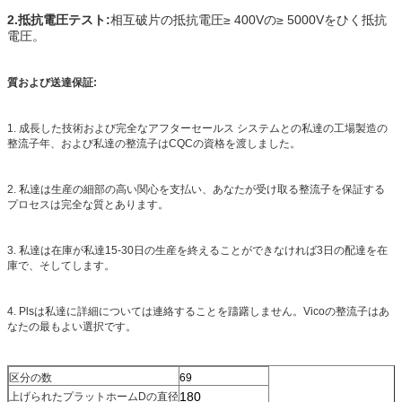
2.抵抗電圧テスト:
相互破片の抵抗電圧≥ 400Vの≥ 5000Vをひく抵抗
電圧。
質および送達保証:
1. 成長した技術および完全なアフターセールス システムとの私達の工場製造の
整流子年、および私達の整流子はCQCの資格を渡しました。
2. 私達は生産の細部の高い関心を支払い、あなたが受け取る整流子を保証する
プロセスは完全な質とあります。
3. 私達は在庫が私達15-30日の生産を終えることができなければ3日の配達を在
庫で、そしてします。
4. Plsは私達に詳細については連絡することを躊躇しません。Vicoの整流子はあ
なたの最もよい選択です。
区分の数
69
180
上げられたプラットホームDの直径