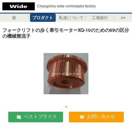
Changzhou wide commutator factory
家
プロダクト
私達について
工場旅行
>>
フォークリフトの歩く牽引モーターXQ-10のための69の区分
の機械整流子
ベストプライス
お問い合わせ