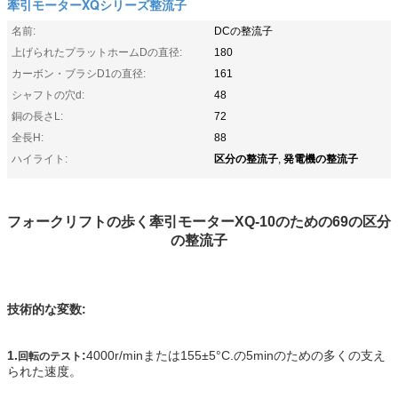
牽引モーターXQシリーズ整流子
名前:
DCの整流子
上げられたプラットホームDの直径:
180
カーボン・ブラシD1の直径:
161
シャフトの穴d:
48
銅の長さL:
72
全長H:
88
区分の整流子
発電機の整流子
ハイライト:
,
フォークリフトの歩く牽引モーターXQ-10のための69の区分
の整流子
技術的な変数:
1.
:
4000r/minまたは155±5°C.の5minのための多くの支え
回転のテスト
られた速度。