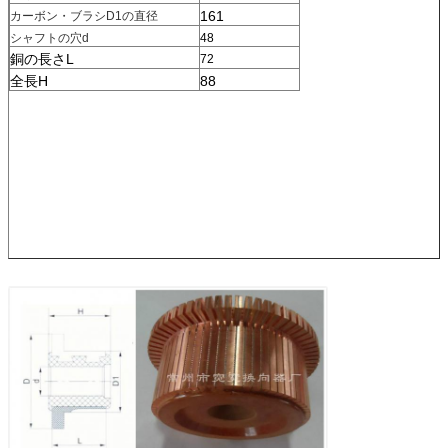
161
カーボン・ブラシD1の直径
シャフトの穴d
48
銅の長さL
72
全長H
88