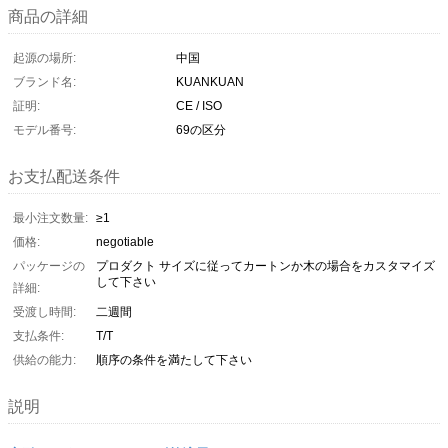
商品の詳細
起源の場所:
中国
ブランド名:
KUANKUAN
証明:
CE / ISO
モデル番号:
69の区分
お支払配送条件
最小注文数量:
≥1
価格:
negotiable
パッケージの
プロダクト サイズに従ってカートンか木の場合をカスタマイズ
して下さい
詳細:
受渡し時間:
二週間
支払条件:
T/T
供給の能力:
順序の条件を満たして下さい
説明