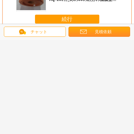
子
続行
チャット
見積依頼
牽引モーターXQシリーズ整流子
多く
される牽
単純構造の産業整
電気平面トラック
牽引モーターXQ-
専門の牽
ーXQシ
流子、59の区分
のためのDCの牽
3000-3機械整流
ーXQシ
流子35の
DCモーター整流
引モーターXQシ
子、85の区分DC
流子29は
Oを取付け
子
リーズ整流子51の
の整流子
るOEM/
さい
区分
分し
言語を変えて下さい
Japanese
ホーム
|
私達について
|
私達に連絡しなさい
|
地図
|
Privacy Policy