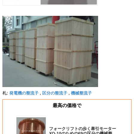
発電機の整流子
区分の整流子
機械整流子
札:
,
,
最高の価格で
フォークリフトの歩く牽引モーター
XQ-10のための69の区分の機械整流