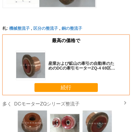
機械整流子
区分の整流子
銅の整流子
札:
,
,
最高の価格で
産業および鉱山の牽引の自動車のた
めのDCの牽引モーターZQ-4 69区分
の整流子
続行
DCモーターZQシリーズ整流子
多く