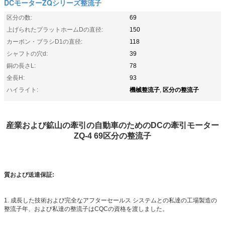
DCモーターZQシリーズ整流子
区分の数:
69
上げられたプラットホームDの直径:
150
カーボン・ブラシD1の直径:
118
シャフトの穴d:
39
銅の長さL:
78
全長H:
93
機械整流子
区分の整流子
ハイライト:
,
産業および鉱山の牽引の自動車のためのDCの牽引モーター
ZQ-4 69区分の整流子
質および送達保証:
1. 成長した技術および完全なアフターセールス システムとの私達の工場製造の
整流子年、および私達の整流子はCQCの資格を渡しました。