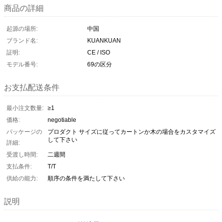
商品の詳細
起源の場所:
中国
ブランド名:
KUANKUAN
証明:
CE / ISO
モデル番号:
69の区分
お支払配送条件
最小注文数量:
≥1
価格:
negotiable
パッケージの
プロダクト サイズに従ってカートンか木の場合をカスタマイズ
して下さい
詳細:
受渡し時間:
二週間
支払条件:
T/T
供給の能力:
順序の条件を満たして下さい
説明