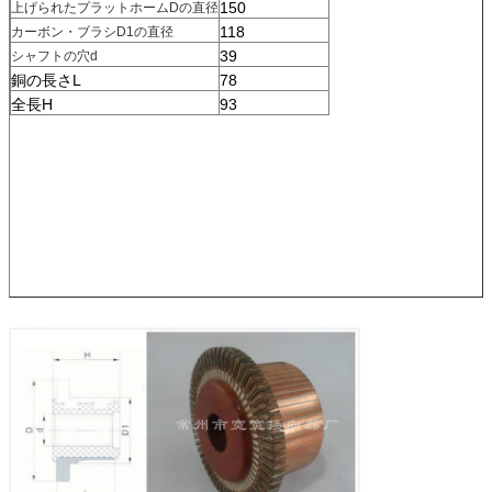
150
上げられたプラットホームDの直径
118
カーボン・ブラシD1の直径
39
シャフトの穴d
銅の長さL
78
全長H
93