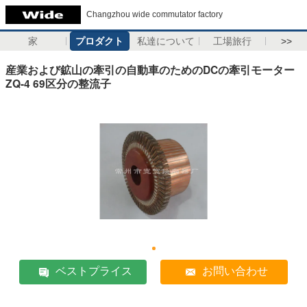
Changzhou wide commutator factory
家
プロダクト
私達について
工場旅行
>>
産業および鉱山の牽引の自動車のためのDCの牽引モーター
ZQ-4 69区分の整流子
ベストプライス
お問い合わせ